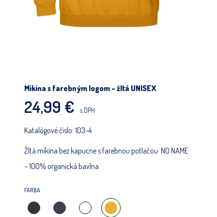
POKRAČOVAŤ V NAKUPOVANÍ
Mikina s farebným logom - žltá UNISEX
24,99 €
s DPH
Katalógové číslo:
103-4
Žltá mikina bez kapucne s farebnou potlačou NO NAME
– 100% organická bavlna
FARBA