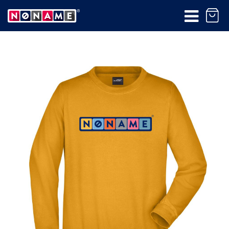
Produkt bol pridaný do
košíka