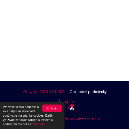
POKRAČOVAŤ V NAKUPOVANÍ
Copyright 2026 NO NAME
Obchodné podmienky
eshop@no-
Pre vaše väčšie pohodlie a
name.sk
Súhlasím
ku analýze návštevnosti
používame na stránke cookies. Ďalším
Design by Brutusik, Code by webmatic s. r. o.
využívaním našich služieb súhlasíte s
podmienkami cookies.
Viac info.