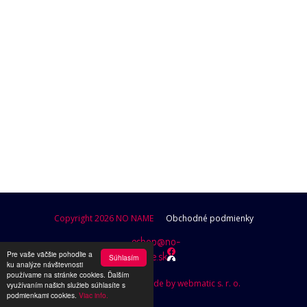
POKRAČOVAŤ V NAKUPOVANÍ
Copyright 2026 NO NAME
Obchodné podmienky
eshop@no-
Pre vaše väčšie pohodlie a
name.sk
Súhlasím
ku analýze návštevnosti
používame na stránke cookies. Ďalším
Design by Brutusik, Code by webmatic s. r. o.
využívaním našich služieb súhlasíte s
podmienkami cookies.
Viac info.