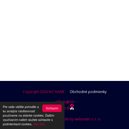
POKRAČOVAŤ V NAKUPOVANÍ
Copyright 2026 NO NAME
Obchodné podmienky
eshop@no-
Pre vaše väčšie pohodlie a
name.sk
Súhlasím
ku analýze návštevnosti
používame na stránke cookies. Ďalším
Design by Brutusik, Code by webmatic s. r. o.
využívaním našich služieb súhlasíte s
podmienkami cookies.
Viac info.