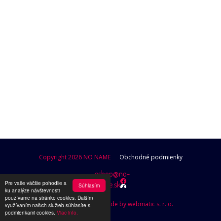
POKRAČOVAŤ V NAKUPOVANÍ
Copyright 2026 NO NAME
Obchodné podmienky
eshop@no-
Pre vaše väčšie pohodlie a
name.sk
Súhlasím
ku analýze návštevnosti
používame na stránke cookies. Ďalším
Design by Brutusik, Code by webmatic s. r. o.
využívaním našich služieb súhlasíte s
podmienkami cookies.
Viac info.