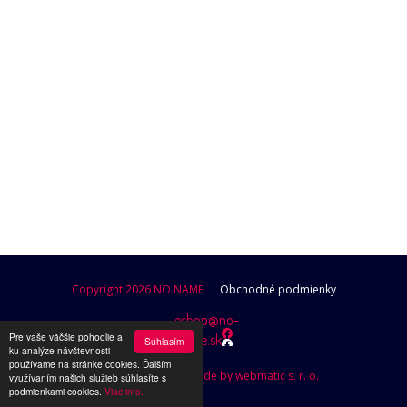
POKRAČOVAŤ V NAKUPOVANÍ
Copyright 2026 NO NAME
Obchodné podmienky
eshop@no-
Pre vaše väčšie pohodlie a
name.sk
Súhlasím
ku analýze návštevnosti
používame na stránke cookies. Ďalším
Design by Brutusik, Code by webmatic s. r. o.
využívaním našich služieb súhlasíte s
podmienkami cookies.
Viac info.