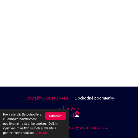
POKRAČOVAŤ V NAKUPOVANÍ
Copyright 2026 NO NAME
Obchodné podmienky
eshop@no-
Pre vaše väčšie pohodlie a
name.sk
Súhlasím
ku analýze návštevnosti
používame na stránke cookies. Ďalším
Design by Brutusik, Code by webmatic s. r. o.
využívaním našich služieb súhlasíte s
podmienkami cookies.
Viac info.