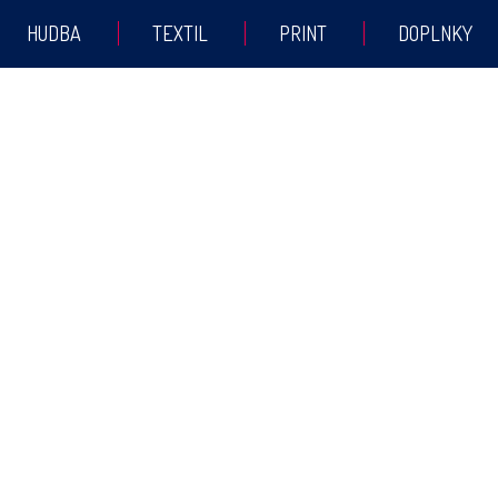
HUDBA
TEXTIL
PRINT
DOPLNKY
Produkt bol pridaný do košíka
POKRAČOVAŤ V NAKUPOVANÍ