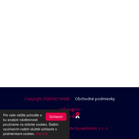
POKRAČOVAŤ V NAKUPOVANÍ
Copyright 2026 NO NAME
Obchodné podmienky
eshop@no-
Pre vaše väčšie pohodlie a
name.sk
Súhlasím
ku analýze návštevnosti
používame na stránke cookies. Ďalším
Design by Brutusik, Code by webmatic s. r. o.
využívaním našich služieb súhlasíte s
podmienkami cookies.
Viac info.