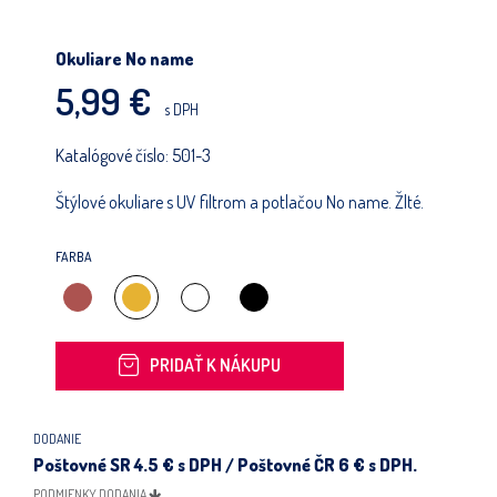
POKRAČOVAŤ V NAKUPOVANÍ
Okuliare No name
5,99 €
s DPH
Katalógové číslo:
501-3
Štýlové okuliare s UV filtrom a potlačou No name. Žlté.
FARBA
PRIDAŤ K NÁKUPU
DODANIE
Poštovné SR 4.5 € s DPH / Poštovné ČR 6 € s DPH.
PODMIENKY DODANIA