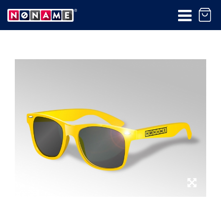
Produkt bol pridaný do
košíka