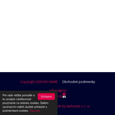
POKRAČOVAŤ V NAKUPOVANÍ
Copyright 2026 NO NAME
Obchodné podmienky
eshop@no-
Pre vaše väčšie pohodlie a
name.sk
Súhlasím
ku analýze návštevnosti
používame na stránke cookies. Ďalším
Design by Brutusik, Code by webmatic s. r. o.
využívaním našich služieb súhlasíte s
podmienkami cookies.
Viac info.