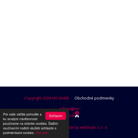
POKRAČOVAŤ V NAKUPOVANÍ
Copyright 2026 NO NAME
Obchodné podmienky
eshop@no-
Pre vaše väčšie pohodlie a
name.sk
Súhlasím
ku analýze návštevnosti
používame na stránke cookies. Ďalším
Design by Brutusik, Code by webmatic s. r. o.
využívaním našich služieb súhlasíte s
podmienkami cookies.
Viac info.