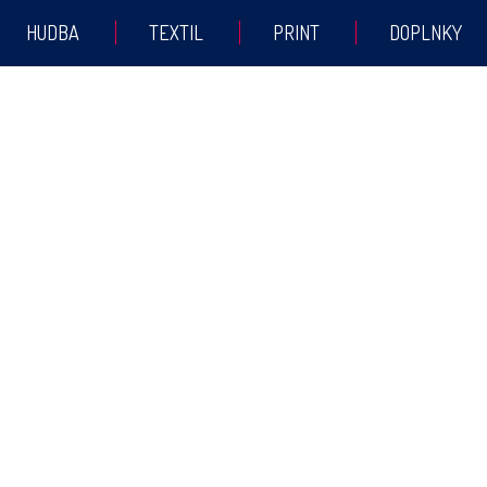
HUDBA
TEXTIL
PRINT
DOPLNKY
Produkt bol pridaný do košíka
POKRAČOVAŤ V NAKUPOVANÍ