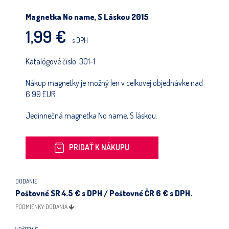
POKRAČOVAŤ V NAKUPOVANÍ
Magnetka No name, S Láskou 2015
1,99 €
s DPH
Katalógové číslo:
301-1
Nákup magnetky je možný len v celkovej objednávke nad
6.99 EUR.
Jedinnečná magnetka No name, S láskou.
PRIDAŤ K NÁKUPU
DODANIE
Poštovné SR 4.5 € s DPH / Poštovné ČR 6 € s DPH.
PODMIENKY DODANIA