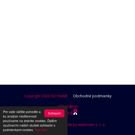
POKRAČOVAŤ V NAKUPOVANÍ
Copyright 2026 NO NAME
Obchodné podmienky
eshop@no-
Pre vaše väčšie pohodlie a
name.sk
Súhlasím
ku analýze návštevnosti
používame na stránke cookies. Ďalším
Design by Brutusik, Code by webmatic s. r. o.
využívaním našich služieb súhlasíte s
podmienkami cookies.
Viac info.