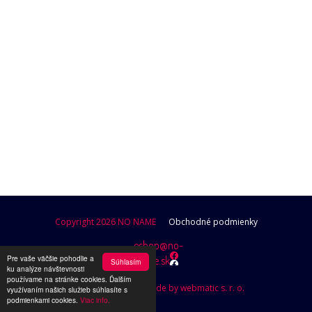
POKRAČOVAŤ V NAKUPOVANÍ
Copyright 2026 NO NAME
Obchodné podmienky
eshop@no-
Pre vaše väčšie pohodlie a
name.sk
Súhlasím
ku analýze návštevnosti
používame na stránke cookies. Ďalším
Design by Brutusik, Code by webmatic s. r. o.
využívaním našich služieb súhlasíte s
podmienkami cookies.
Viac info.