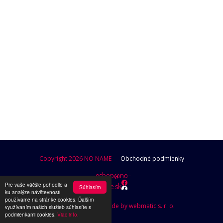
POKRAČOVAŤ V NAKUPOVANÍ
Copyright 2026 NO NAME
Obchodné podmienky
eshop@no-
Pre vaše väčšie pohodlie a
name.sk
Súhlasím
ku analýze návštevnosti
používame na stránke cookies. Ďalším
Design by Brutusik, Code by webmatic s. r. o.
využívaním našich služieb súhlasíte s
podmienkami cookies.
Viac info.